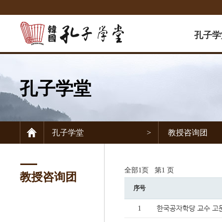
孔子学
前言
孔子学堂
孔子学堂
孔子学堂
教授咨
孔子学堂
>
教授咨询团
志愿者
媒体报
联系方
全部1页
第1 页
教授咨询团
序号
한국공자학당 교수 고
1