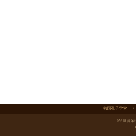
韩国孔子学堂
/
05618 首